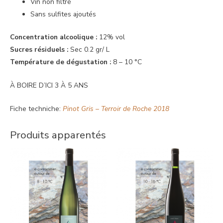
Vin non filtré
Sans sulfites ajoutés
Concentration
alcoolique
:
12% vol
Sucres
résiduels
:
Sec 0.2 gr/ L
Température
de
dégustation
:
8 – 10 °C
À BOIRE D’ICI 3 À 5 ANS
Fiche techniche:
Pinot Gris – Terroir de Roche 2018
Produits apparentés